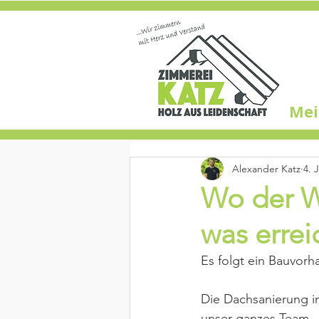
Mei
Alexander Katz
4. 
Wo der Wi
was errei
Es folgt ein Bauvor
Die Dachsanierung in 
unser ganzes Team. 