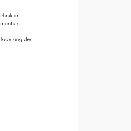
chnik im 
 montiert.
eföderung der 